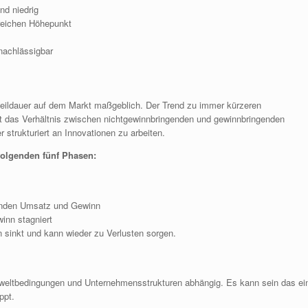
nd niedrig
reichen Höhepunkt
rnachlässigbar
rweildauer auf dem Markt maßgeblich. Der Trend zu immer kürzeren
mt das Verhältnis zwischen nichtgewinnbringenden und gewinnbringenden
 strukturiert an Innovationen zu arbeiten.
folgenden fünf Phasen:
genden Umsatz und Gewinn
inn stagniert
sinkt und kann wieder zu Verlusten sorgen.
mweltbedingungen und Unternehmensstrukturen abhängig. Es kann sein das ei
ppt.