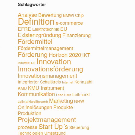
Schlagwörter
Analyse
Bewertung
BMWi
Chip
Definition
e-commerce
EFRE
EU
Elektrotechnik
Existenzgründung
Finanzierung
Fördermittel
Fördermittelmanagement
Förderung
Horizon 2020
IKT
Innovation
industrie 4.0
Innovationsförderung
Innovationsmanagement
Integrierter Schaltkreis
Kennzahl
Internet
KMU Instrument
KMU
Kommunikation
Leitmarkt
Lead User
Marketing
NRW
Leitmarktwettbewerb
Onlinelösungen
Produkte
Produktion
Projektmanagement
Start Up´s
prozesse
Steuerung
Technologien
Umsetzung