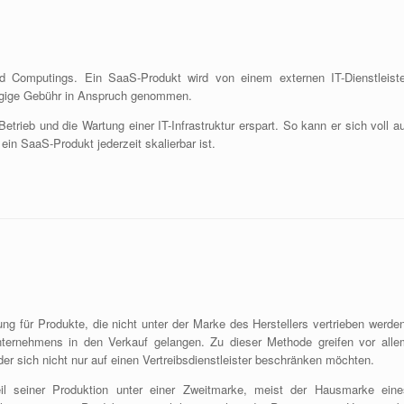
ud Computings. Ein SaaS-Produkt wird von einem externen IT-Dienstleiste
ngige Gebühr in Anspruch genommen.
rieb und die Wartung einer IT-Infrastruktur erspart. So kann er sich voll au
 ein SaaS-Produkt jederzeit skalierbar ist.
ung für Produkte, die nicht unter der Marke des Herstellers vertrieben werde
nternehmens in den Verkauf gelangen. Zu dieser Methode greifen vor alle
er sich nicht nur auf einen Vertreibsdienstleister beschränken möchten.
l seiner Produktion unter einer Zweitmarke, meist der Hausmarke eine