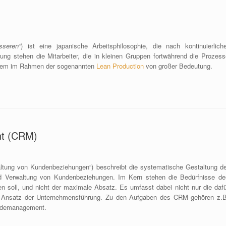
sseren“
) ist eine japanische Arbeitsphilosophie, die nach kontinuierliche
ung stehen die Mitarbeiter, die in kleinen Gruppen fortwährend die Prozess
 allem im Rahmen der sogenannten
Lean Production
von großer Bedeutung.
nt (CRM)
ltung von Kundenbeziehungen“) beschreibt die systematische Gestaltung de
nd Verwaltung von Kundenbeziehungen. Im Kern stehen die Bedürfnisse de
 soll, und nicht der maximale Absatz. Es umfasst dabei nicht nur die dafü
en Ansatz der Unternehmensführung. Zu den Aufgaben des CRM gehören z.B
rdemanagement.