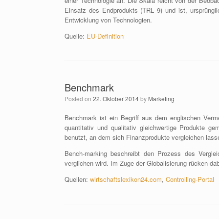
einer Technologie an. Die Skala reicht von der Beoba
Einsatz des Endprodukts (TRL 9) und ist, ursprüngli
Entwicklung von Technologien.
Quelle:
EU-Definition
Benchmark
Posted on
22. Oktober 2014
by
Marketing
Benchmark ist ein Begriff aus dem englischen Verme
quantitativ und qualitativ gleichwertige Produkte 
benutzt, an dem sich Finanzprodukte vergleichen lass
Bench-marking beschreibt den Prozess des Verglei
verglichen wird. Im Zuge der Globalisierung rücken da
Quellen:
wirtschaftslexikon24.com
,
Controlling-Portal