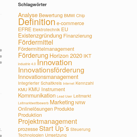
Schlagwörter
Analyse
Bewertung
BMWi
Chip
Definition
e-commerce
EFRE
EU
Elektrotechnik
Existenzgründung
Finanzierung
Fördermittel
Fördermittelmanagement
e
Förderung
Horizon 2020
IKT
e
Innovation
e
industrie 4.0
Innovationsförderung
Innovationsmanagement
Integrierter Schaltkreis
Kennzahl
Internet
KMU Instrument
KMU
Kommunikation
Leitmarkt
Lead User
Marketing
NRW
Leitmarktwettbewerb
Onlinelösungen
Produkte
Produktion
Projektmanagement
Start Up´s
prozesse
Steuerung
.
Technologien
Umsetzung
e