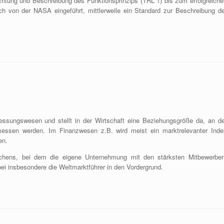
chtung und Beschreibung des Funktionsprinzips (TRL 1) bis zum erfolgreiche
ch von der NASA eingeführt, mittlerweile ein Standard zur Beschreibung de
ssungswesen und stellt in der Wirtschaft eine Beziehungsgröße da, an de
gemessen werden. Im Finanzwesen z.B. wird meist ein marktrelevanter Inde
en.
chens, bei dem die eigene Unternehmung mit den stärksten Mitbewerber
bei insbesondere die Weltmarktführer in den Vordergrund.