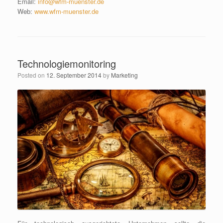
Email:
info@wfm-muenster.de
Web:
www.wfm-muenster.de
Technologiemonitoring
Posted on
12. September 2014
by
Marketing