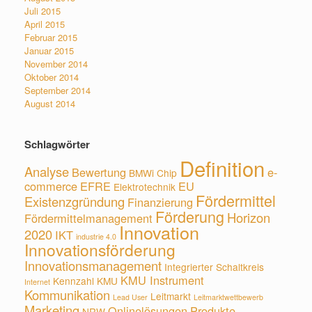
Juli 2015
April 2015
Februar 2015
Januar 2015
November 2014
Oktober 2014
September 2014
August 2014
Schlagwörter
Definition
Analyse
Bewertung
e-
BMWi
Chip
commerce
EFRE
EU
Elektrotechnik
Fördermittel
Existenzgründung
Finanzierung
Förderung
Horizon
Fördermittelmanagement
Innovation
2020
IKT
industrie 4.0
Innovationsförderung
Innovationsmanagement
Integrierter Schaltkreis
KMU Instrument
Kennzahl
KMU
Internet
Kommunikation
Leitmarkt
Lead User
Leitmarktwettbewerb
Marketing
Onlinelösungen
Produkte
NRW