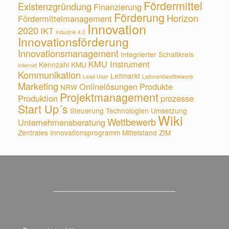
Fördermittel
Existenzgründung
Finanzierung
Förderung
Horizon
Fördermittelmanagement
Innovation
2020
IKT
industrie 4.0
Innovationsförderung
Innovationsmanagement
Integrierter Schaltkreis
KMU Instrument
Kennzahl
KMU
Internet
Kommunikation
Leitmarkt
Lead User
Leitmarktwettbewerb
Marketing
Onlinelösungen
Produkte
NRW
Projektmanagement
Produktion
prozesse
Start Up´s
Steuerung
Technologien
Umsetzung
Wiki
Wettbewerb
Unternehmensberatung
Zentrales Innovationsprogramm Mittelstand
ZIM