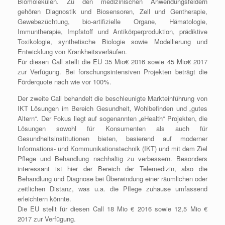
Biomolekülen. Zu den medizinischen Anwendungsfeldern
gehören Diagnostik und Biosensoren, Zell und Gentherapie,
Gewebezüchtung, bio-artifizielle Organe, Hämatologie,
Immuntherapie, Impfstoff und Antikörperproduktion, prädiktive
Toxikologie, synthetische Biologie sowie Modellierung und
Entwicklung von Krankheitsverläufen.
Für diesen Call stellt die EU 35 Mio€ 2016 sowie 45 Mio€ 2017
zur Verfügung. Bei forschungsintensiven Projekten beträgt die
Förderquote nach wie vor 100%.
Der zweite Call behandelt die beschleunigte Markteinführung von
IKT Lösungen im Bereich Gesundheit, Wohlbefinden und „gutes
Altern“. Der Fokus liegt auf sogenannten „eHealth“ Projekten, die
Lösungen sowohl für Konsumenten als auch für
Gesundheitsinstitutionen bieten, basierend auf moderner
Informations- und Kommunikationstechnik (IKT) und mit dem Ziel
Pflege und Behandlung nachhaltig zu verbessern. Besonders
interessant ist hier der Bereich der Telemedizin, also die
Behandlung und Diagnose bei Überwindung einer räumlichen oder
zeitlichen Distanz, was u.a. die Pflege zuhause umfassend
erleichtern könnte.
Die EU stellt für diesen Call 18 Mio € 2016 sowie 12,5 Mio €
2017 zur Verfügung.